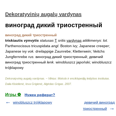
Dekoratyvinių augalų vardynas
виноград дикий триостренный
виноград дикий триостренный
triskiautis
vynvytis
statusas
T
sritis
vardynas
atitikmenys
:
lot.
Parthenocissus tricuspidata
angl.
Boston ivy; Japanese creeper;
Japanese ivy
vok.
dreilappige Zaunrebe; Kletterwein; Veitchs
Jungfernrebe
rus.
виноград дикий триостренный; девичий
виноград триостренный
lenk.
winobluszcz japoński; winobluszcz
trójklapowy
Dekoratyvinių augalų vardynas. – Vilnius: Mokslo ir enciklopedijų leidybos institutas
.
Dalia Kisielienė, Ieva Grigienė, Algirdas Grigas
.
2007
.
Игры ⚽
Нужен реферат?
winobluszcz trójklapowy
девичий виноград
триостренный