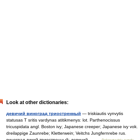
Look at other dictionaries:
девичий виноград триостренный
— triskiautis vynvytis
statusas T sritis vardynas atitikmenys: lot. Parthenocissus
tricuspidata angl. Boston ivy; Japanese creeper; Japanese ivy vok.
dreilappige Zaunrebe; Kletterwein; Veitchs Jungfernrebe rus.
виноград дикий триостренный; девичий… …