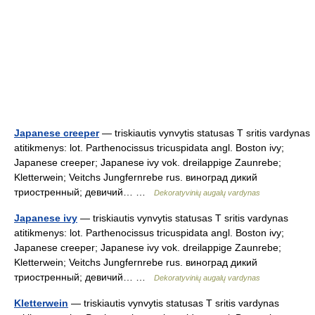
Japanese creeper
— triskiautis vynvytis statusas T sritis vardynas
atitikmenys: lot. Parthenocissus tricuspidata angl. Boston ivy;
Japanese creeper; Japanese ivy vok. dreilappige Zaunrebe;
Kletterwein; Veitchs Jungfernrebe rus. виноград дикий
триостренный; девичий… …
Dekoratyvinių augalų vardynas
Japanese ivy
— triskiautis vynvytis statusas T sritis vardynas
atitikmenys: lot. Parthenocissus tricuspidata angl. Boston ivy;
Japanese creeper; Japanese ivy vok. dreilappige Zaunrebe;
Kletterwein; Veitchs Jungfernrebe rus. виноград дикий
триостренный; девичий… …
Dekoratyvinių augalų vardynas
Kletterwein
— triskiautis vynvytis statusas T sritis vardynas