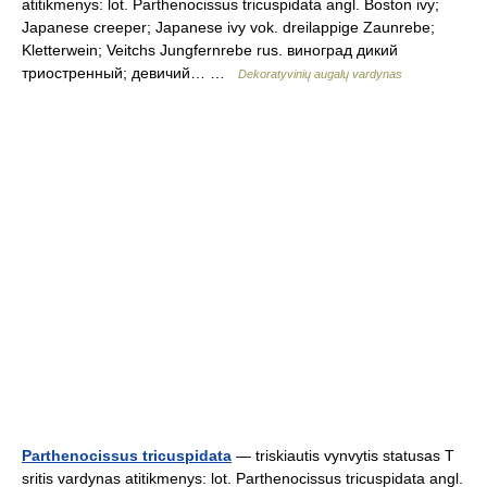
atitikmenys: lot. Parthenocissus tricuspidata angl. Boston ivy;
Japanese creeper; Japanese ivy vok. dreilappige Zaunrebe;
Kletterwein; Veitchs Jungfernrebe rus. виноград дикий
триостренный; девичий… …
Dekoratyvinių augalų vardynas
Parthenocissus tricuspidata
— triskiautis vynvytis statusas T
sritis vardynas atitikmenys: lot. Parthenocissus tricuspidata angl.