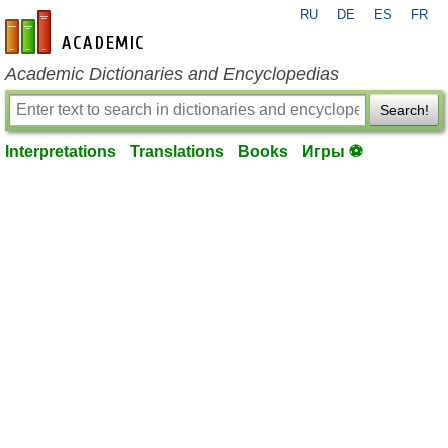
RU
DE
ES
FR
en-academic.com
Academic Dictionaries and Encyclopedias
Search!
Interpretations
Translations
Books
Игры ⚽