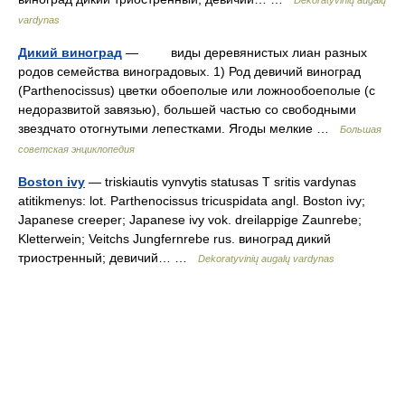
Dekoratyvinių augalų
vardynas
Дикий виноград
— виды деревянистых лиан разных
родов семейства виноградовых. 1) Род девичий виноград
(Parthenocissus) цветки обоеполые или ложнообоеполые (с
недоразвитой завязью), большей частью со свободными
звездчато отогнутыми лепестками. Ягоды мелкие …
Большая
советская энциклопедия
Boston ivy
— triskiautis vynvytis statusas T sritis vardynas
atitikmenys: lot. Parthenocissus tricuspidata angl. Boston ivy;
Japanese creeper; Japanese ivy vok. dreilappige Zaunrebe;
Kletterwein; Veitchs Jungfernrebe rus. виноград дикий
триостренный; девичий… …
Dekoratyvinių augalų vardynas